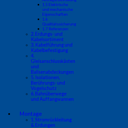
1.5 Elektrische
und mechanische
Eigenschaften
1.6
Qualitätssicherung
1.7 Referenzen
2. Erdungs- und
Kabelsortiment
3. Kabelführung und
Kabelbefestigung
4.
Gleisanschlusskästen
und
Balisenabdeckungen
5. Isolationen,
Berührungs- und
Vogelschutz
6. Bahnüberwege
und Auffangwannen
Montage
1. Stromrückleitung
& Erdungen