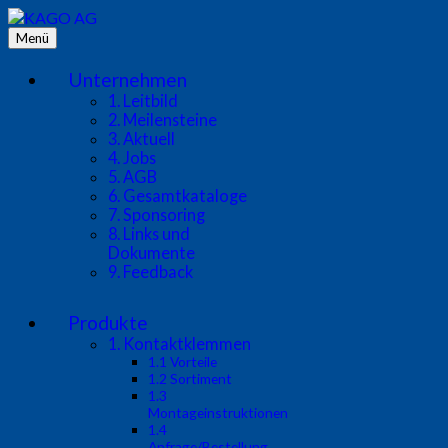
Zum
Inhalt
Menü
KAGO AG
Wenn's um die Bahn geht! – Our business is rail networks!
springen
Unternehmen
1. Leitbild
2. Meilensteine
3. Aktuell
4. Jobs
5. AGB
6. Gesamtkataloge
7. Sponsoring
8. Links und
Dokumente
9. Feedback
Produkte
1. Kontaktklemmen
1.1 Vorteile
1.2 Sortiment
1.3
Montageinstruktionen
1.4
Anfrage/Bestellung