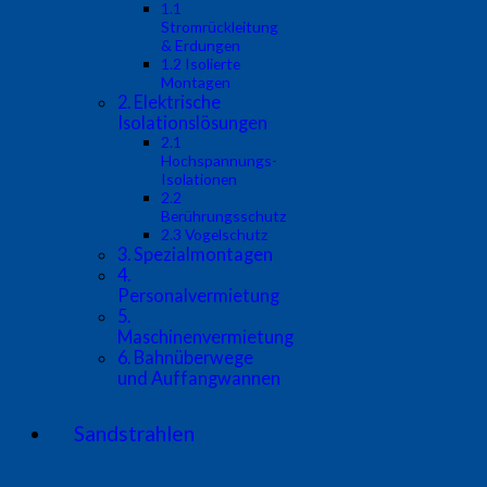
1.1
Stromrückleitung
& Erdungen
1.2 Isolierte
Montagen
2. Elektrische
Isolationslösungen
2.1
Hochspannungs-
Isolationen
2.2
Berührungsschutz
2.3 Vogelschutz
3. Spezialmontagen
4.
Personalvermietung
5.
Maschinenvermietung
6. Bahnüberwege
und Auffangwannen
Sandstrahlen