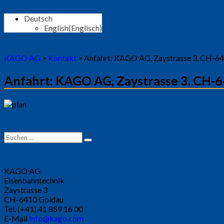
Deutsch
English
(
Englisch
)
KAGO AG
>
Kontakt
>
Anfahrt: KAGO AG, Zaystrasse 3, CH-6
Anfahrt: KAGO AG, Zaystrasse 3, CH-
Suchen
Suchen
nach:
KAGO AG
Eisenbahntechnik
Zaystrasse 3
CH-6410 Goldau
Tel. (+41) 41 859 16 00
E-Mail
info@kago.com