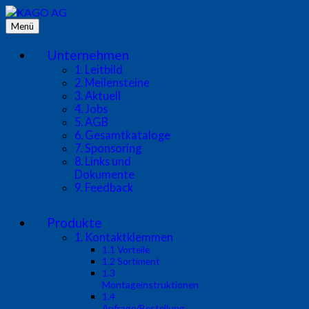
Zum
Inhalt
Menü
KAGO AG
Wenn's um die Bahn geht! – Our business is rail networks!
springen
Unternehmen
1. Leitbild
2. Meilensteine
3. Aktuell
4. Jobs
5. AGB
6. Gesamtkataloge
7. Sponsoring
8. Links und
Dokumente
9. Feedback
Produkte
1. Kontaktklemmen
1.1 Vorteile
1.2 Sortiment
1.3
Montageinstruktionen
1.4
Anfrage/Bestellung