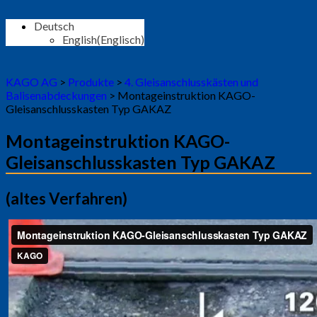
Deutsch
English
(
Englisch
)
KAGO AG
>
Produkte
>
4. Gleisanschlusskästen und
Balisenabdeckungen
>
Montageinstruktion KAGO-
Gleisanschlusskasten Typ GAKAZ
Montageinstruktion KAGO-
Gleisanschlusskasten Typ GAKAZ
(altes Verfahren)