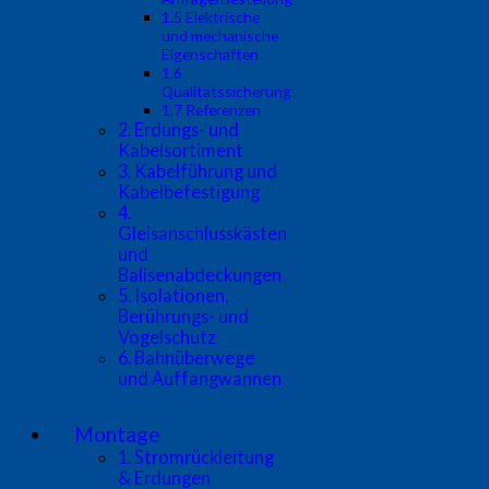
1.5 Elektrische
und mechanische
Eigenschaften
1.6
Qualitätssicherung
1.7 Referenzen
2. Erdungs- und
Kabelsortiment
3. Kabelführung und
Kabelbefestigung
4.
Gleisanschlusskästen
und
Balisenabdeckungen
5. Isolationen,
Berührungs- und
Vogelschutz
6. Bahnüberwege
und Auffangwannen
Montage
1. Stromrückleitung
& Erdungen